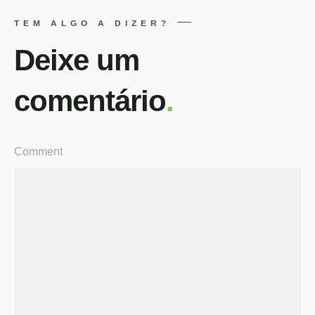
TEM ALGO A DIZER?
Deixe um
comentário
.
Comment