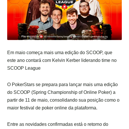
Em maio começa mais uma edição do SCOOP, que
este ano contará com Kelvin Kerber liderando time no
SCOOP League
O PokerStars se prepara para lançar mais uma edição
do SCOOP (Spring Championship of Online Poker) a
partir de 11 de maio, consolidando sua posição como o
maior festival de poker online da plataforma.
Entre as novidades confirmadas está o retorno do