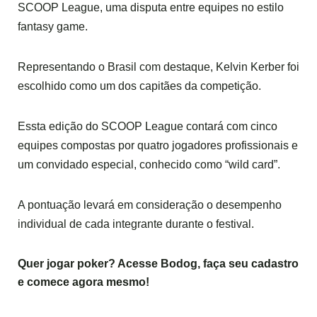
SCOOP League, uma disputa entre equipes no estilo
fantasy game.
Representando o Brasil com destaque, Kelvin Kerber foi
escolhido como um dos capitães da competição.
Essta edição do SCOOP League contará com cinco
equipes compostas por quatro jogadores profissionais e
um convidado especial, conhecido como “wild card”.
A pontuação levará em consideração o desempenho
individual de cada integrante durante o festival.
Quer jogar poker? Acesse
Bodog
, faça seu cadastro
e comece agora mesmo!