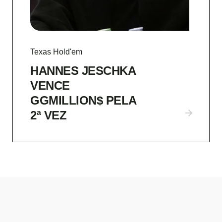
Texas Hold'em
HANNES JESCHKA
VENCE
GGMILLION$ PELA
2ª VEZ