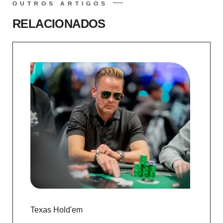
OUTROS ARTIGOS
RELACIONADOS
Texas Hold'em