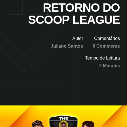
RETORNO DO
SCOOP LEAGUE
Autor
Comentários
Juliano Santos
0 Comments
Tempo de Leitura
2 Minutes