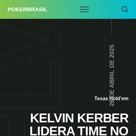
POKERBRASIL
26 DE ABRIL DE 2025
Texas Hold'em
KELVIN KERBER
LIDERA TIME NO