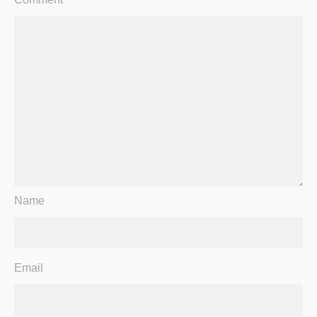
Name
Email