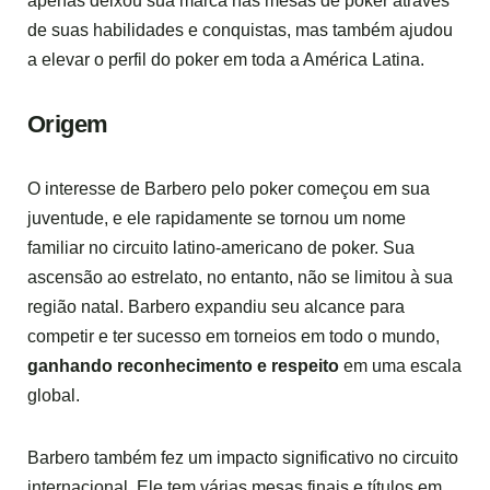
apenas deixou sua marca nas mesas de poker através
de suas habilidades e conquistas, mas também ajudou
a elevar o perfil do poker em toda a América Latina.
Origem
O interesse de Barbero pelo poker começou em sua
juventude, e ele rapidamente se tornou um nome
familiar no circuito latino-americano de poker. Sua
ascensão ao estrelato, no entanto, não se limitou à sua
região natal. Barbero expandiu seu alcance para
competir e ter sucesso em torneios em todo o mundo,
ganhando reconhecimento e respeito
em uma escala
global.
Barbero também fez um impacto significativo no circuito
internacional. Ele tem várias mesas finais e títulos em