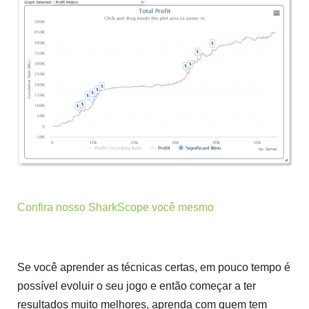
Confira nosso SharkScope você
mesmo
Se você aprender as técnicas certas, em pouco tempo é
possível evoluir o seu jogo e então começar a ter
resultados muito melhores, aprenda com quem tem