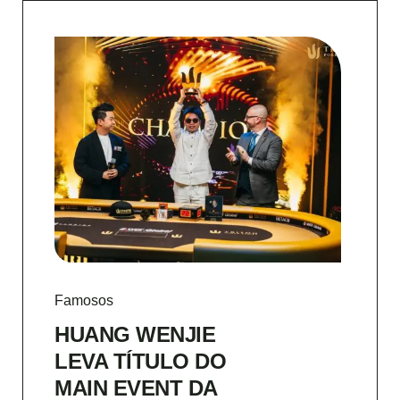
Famosos
HUANG WENJIE
LEVA TÍTULO DO
MAIN EVENT DA