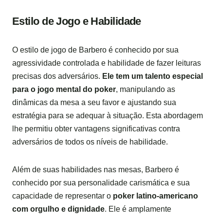
Estilo de Jogo e Habilidade
O estilo de jogo de Barbero é conhecido por
sua
agressividade controlada e habilidade de fazer leituras
precisas dos adversários.
Ele tem um talento especial
para o jogo mental do poker
, manipulando as
dinâmicas da mesa a seu favor e ajustando sua
estratégia para se adequar à situação. Esta abordagem
lhe permitiu obter vantagens significativas contra
adversários de todos os níveis de habilidade.
Além de suas habilidades nas mesas, Barbero é
conhecido por sua personalidade carismática e sua
capacidade de representar o
poker latino-americano
com orgulho e dignidade
. Ele é amplamente