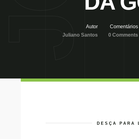
DA 
Autor
Comentários
Juliano Santos
0 Comments
DESÇA PARA 