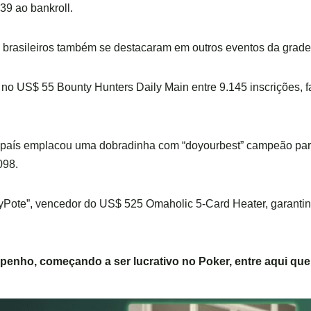
39 ao bankroll.
s brasileiros também se destacaram em outros eventos da gra
r no US$ 55 Bounty Hunters Daily Main entre 9.145 inscrições, 
o país emplacou uma dobradinha com “doyourbest” campeão pa
098.
ryPote”, vencedor do US$ 525 Omaholic 5-Card Heater, garant
penho, começando a ser lucrativo no Poker,
entre aqui
que