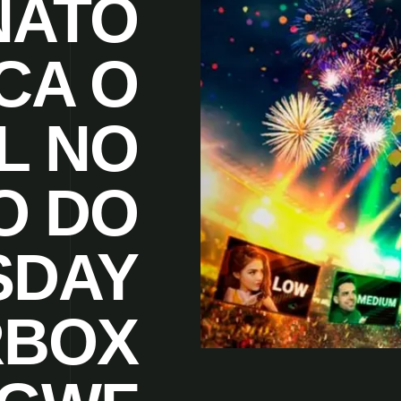
NATO
CA O
L NO
O DO
SDAY
BOX