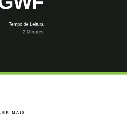
GGWF
Tempo de Leitura
2 Minutes
LER MAIS