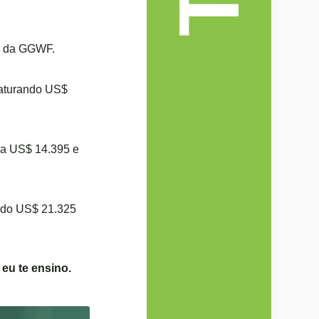
de da GGWF.
faturando US$
ra US$ 14.395 e
indo US$ 21.325
 eu te ensino.