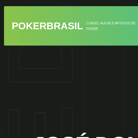
POKERBRASIL
CURSO, AULAS E ARTIGOS DE
POKER