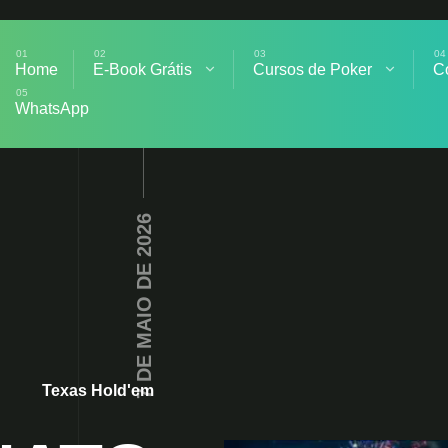
Home
E-Book Grátis
Cursos de Poker
C
WhatsApp
7 DE MAIO DE 2026
Texas Hold'em