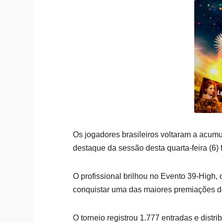
Os jogadores brasileiros voltaram a acum
destaque da sessão desta quarta-feira (6) 
O profissional brilhou no Evento 39-High
conquistar uma das maiores premiações do
O torneio registrou 1.777 entradas e distr