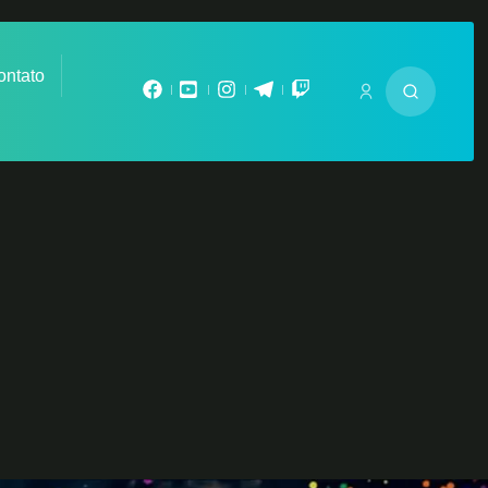
ontato