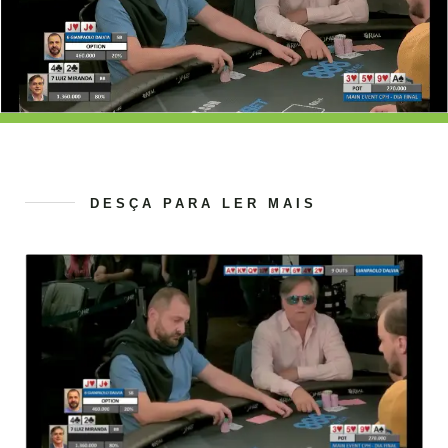
DESÇA PARA LER MAIS