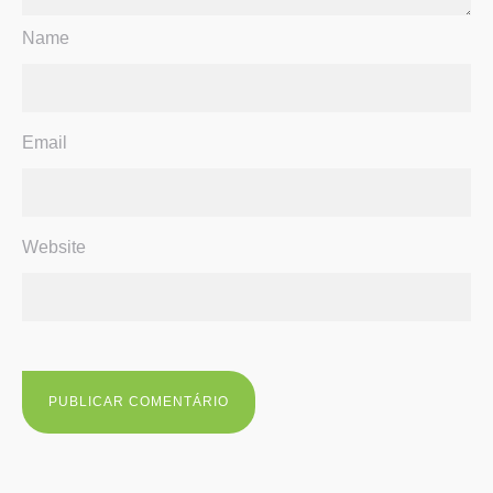
Name
Email
Website