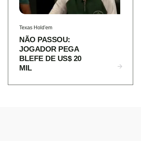
Texas Hold'em
NÃO PASSOU:
JOGADOR PEGA
BLEFE DE US$ 20
MIL