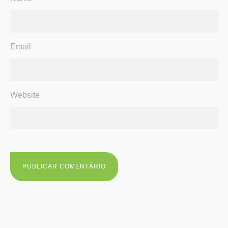
Email
Website