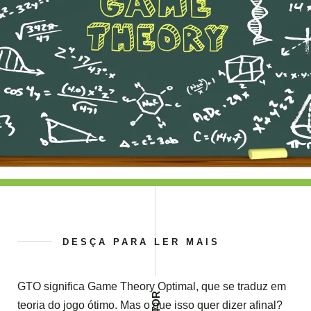
DESÇA PARA LER MAIS
GTO significa Game Theory Optimal, que se traduz em
AUTOR
teoria do jogo ótimo. Mas o que isso quer dizer afinal?