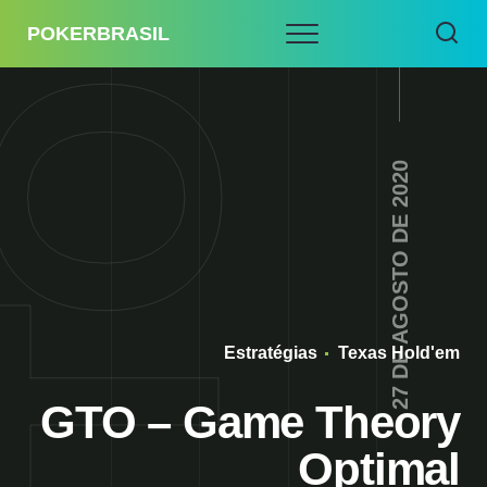
POKERBRASIL
27 DE AGOSTO DE 2020
Estratégias
Texas Hold'em
GTO – Game Theory
Optimal