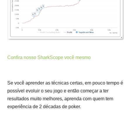
Confira nosso SharkScope você
mesmo
Se você aprender as técnicas certas, em pouco tempo é
possível evoluir o seu jogo e então começar a ter
resultados muito melhores, aprenda com quem tem
experiência de 2 décadas de poker.