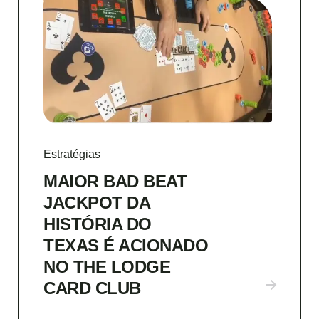
Estratégias
MAIOR BAD BEAT
JACKPOT DA
HISTÓRIA DO
TEXAS É ACIONADO
NO THE LODGE
CARD CLUB