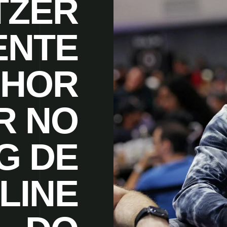
TZER
ENTE
LHOR
R NO
G DE
LINE