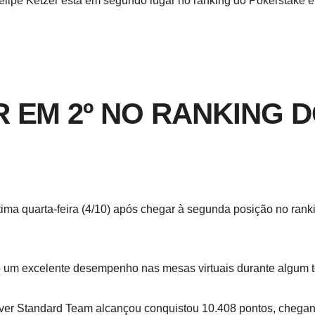
 Felipe Ketzer está em segundo lugar no ranking do Pokerstake 
R EM 2º NO RANKING 
ltima quarta-feira (4/10) após chegar à segunda posição no rank
 um excelente desempenho nas mesas virtuais durante algum 
ver Standard Team alcançou conquistou 10.408 pontos, chega