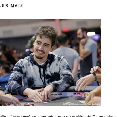
LER MAIS