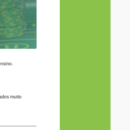
ensino.
tados muito