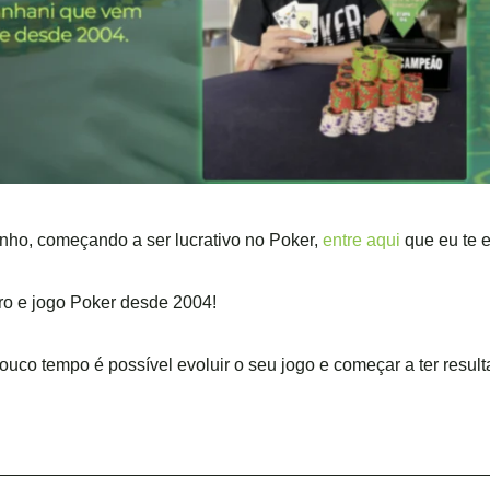
ho, começando a ser lucrativo no Poker,
entre aqui
que eu te 
ro e jogo Poker desde 2004!
ouco tempo é possível evoluir o seu jogo e começar a ter resul