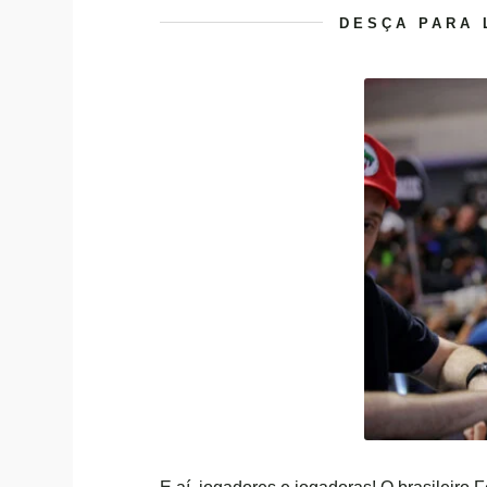
DESÇA PARA 