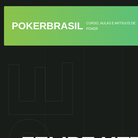
POKERBRASIL
CURSO, AULAS E ARTIGOS DE
POKER