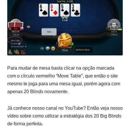
Para mudar de mesa basta clicar na opção marcada
com o círculo vermelho “Move Table”, que então o site
mesmo te joga para uma mesa igual, porém agora com
apenas 20 Blinds novamente.
Já conhece nosso canal no YouTube? Então veja nosso
vídeo sobre como utilizar a estratégia dos 20 Big Blinds
de forma perfeita.