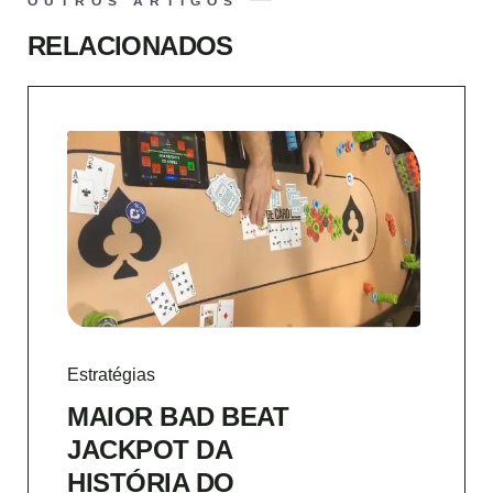
OUTROS ARTIGOS
RELACIONADOS
Estratégias
MAIOR BAD BEAT
JACKPOT DA
HISTÓRIA DO