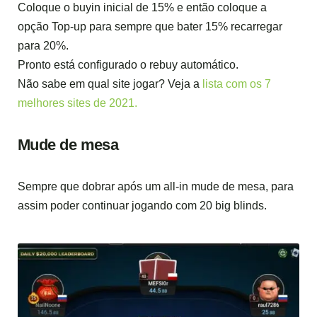
Coloque o buyin inicial de 15% e então coloque a
opção Top-up para sempre que bater 15% recarregar
para 20%.
Pronto está configurado o rebuy automático.
Não sabe em qual site jogar? Veja a
lista com os 7
melhores sites de 2021.
Mude de mesa
Sempre que dobrar após um all-in mude de mesa, para
assim poder continuar jogando com 20 big blinds.