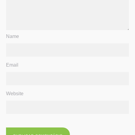
Name
Email
Website