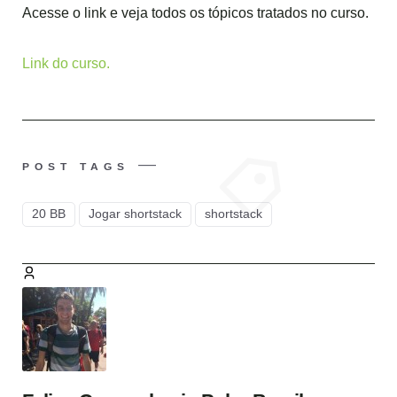
Acesse o link e veja todos os tópicos tratados no curso.
Link do curso.
POST TAGS
20 BB
Jogar shortstack
shortstack