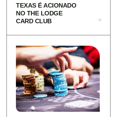
TEXAS É ACIONADO
NO THE LODGE
CARD CLUB