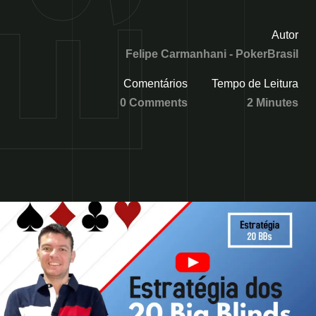
Autor
Felipe Carmanhani - PokerBrasil
Comentários
Tempo de Leitura
0 Comments
2 Minutes