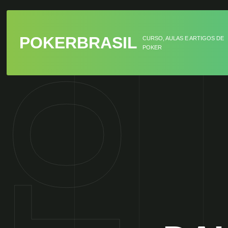
POKERBRASIL
CURSO, AULAS E ARTIGOS DE
POKER