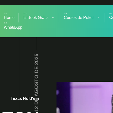
Home
E-Book Grátis
Cursos de Poker
C
WhatsApp
12 DE AGOSTO DE 2025
Texas Hold'em