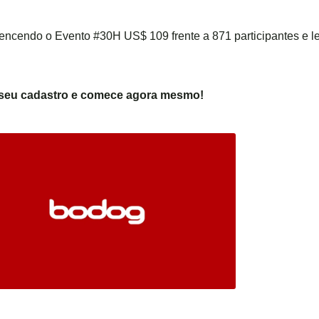
encendo o Evento #30H US$ 109 frente a 871 participantes e 
a seu cadastro e comece agora mesmo!