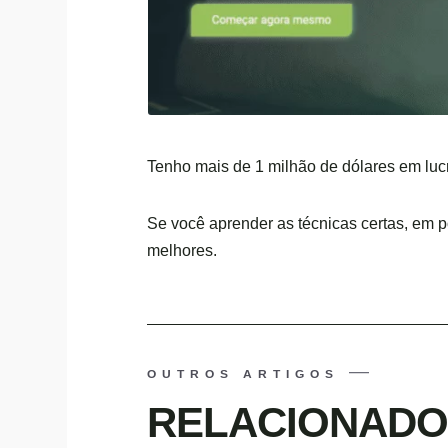
Tenho mais de 1 milhão de dólares em luc
Se você aprender as técnicas certas, em p
melhores.
OUTROS ARTIGOS
RELACIONADO