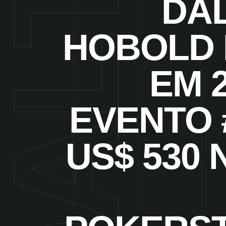
DA
HOBOLD 
EM 
EVENTO 
US$ 530 