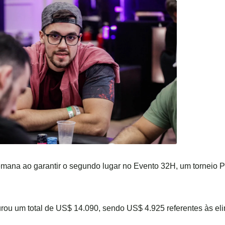
mana ao garantir o segundo lugar no Evento 32H, um torneio 
urou um total de US$ 14.090, sendo US$ 4.925 referentes às el