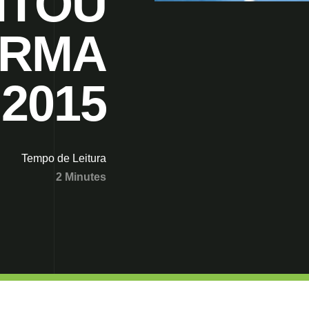
NTOU
ORMA
2015
Tempo de Leitura
2 Minutes