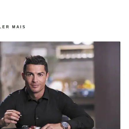
LER MAIS