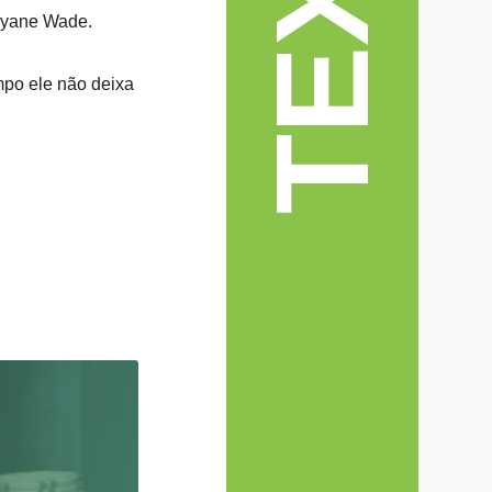
wyane Wade.
po ele não deixa