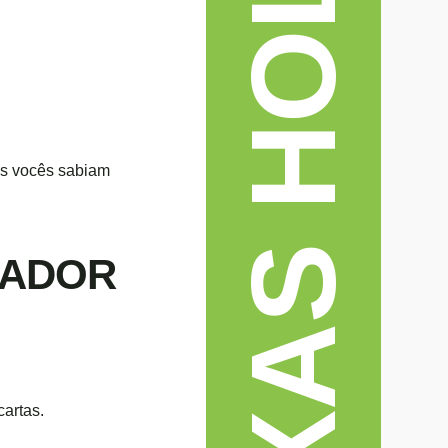
TEXAS HOLD'EM
as vocês sabiam
XADOR
artas.