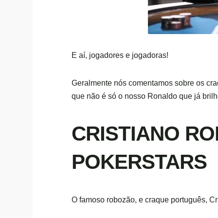
E aí, jogadores e jogadoras!
Geralmente nós comentamos sobre os craq
que não é só o nosso Ronaldo que já bril
CRISTIANO RO
POKERSTARS
O famoso robozão, e craque português, C