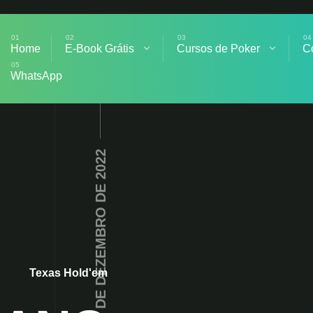
Home
E-Book Grátis
Cursos de Poker
C
WhatsApp
7 DE DEZEMBRO DE 2022
Texas Hold'em