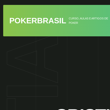
POKERBRASIL
CURSO, AULAS E ARTIGOS DE
POKER