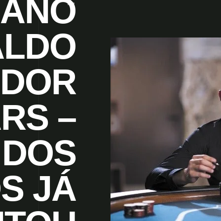
IANO
ALDO
ADOR
RS –
 DOS
S JÁ