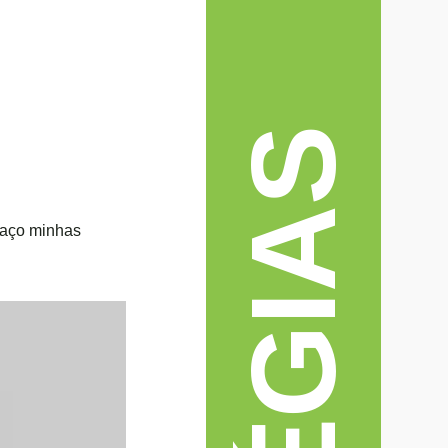
 faço minhas