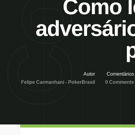
Como l
adversári
Autor
Comentários
Felipe Carmanhani - PokerBrasil
0 Comments