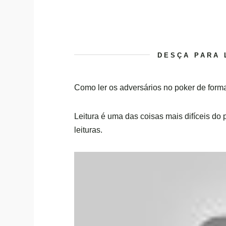
DESÇA PARA 
Como ler os adversários no poker de forma
Leitura é uma das coisas mais difíceis do 
leituras.