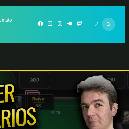
ontato