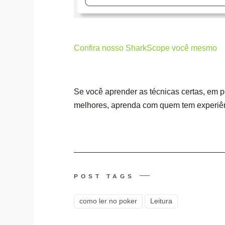
Confira nosso SharkScope você
mesmo
Se você aprender as técnicas certas, em p
melhores, aprenda com quem tem experiên
POST TAGS
como ler no poker
Leitura