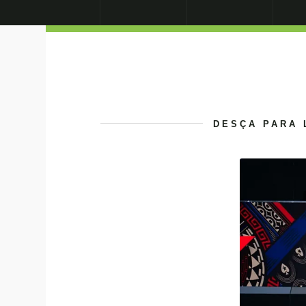
DESÇA PARA 