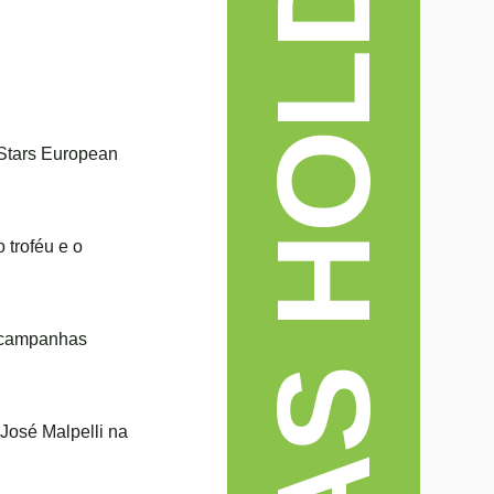
TEXAS HOLD'EM
rStars European
 troféu e o
e campanhas
 José Malpelli na