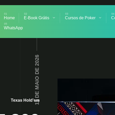
Home
E-Book Grátis
Cursos de Poker
C
WhatsApp
11 DE MAIO DE 2026
Texas Hold'em