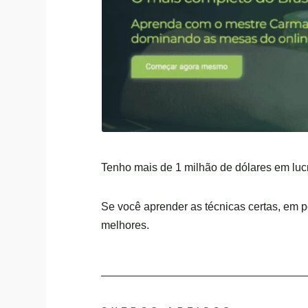
Tenho mais de 1 milhão de dólares em luc
Se você aprender as técnicas certas, em p
melhores.