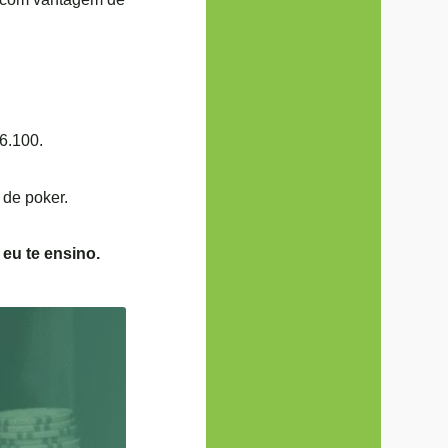
16.100.
 de poker.
 eu te ensino.