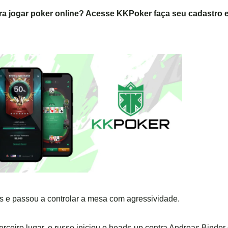
ra jogar poker online? Acesse
KKPoker
faça seu cadastro 
s e passou a controlar a mesa com agressividade.
erceiro lugar, o russo iniciou o heads-up contra Andreas Bind