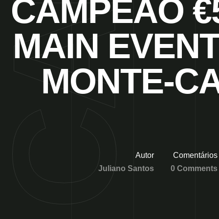
CAMPEÃO €5
MAIN EVENT
MONTE-C
Autor
Comentários
Juliano Santos
0 Comments