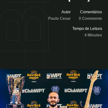
Autor
Comentários
Paulo Cesar
0 Comments
Tempo de Leitura
4 Minutes