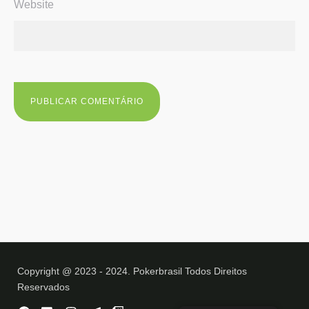
Website
Copyright @ 2023 - 2024. Pokerbrasil Todos Direitos
Reservados