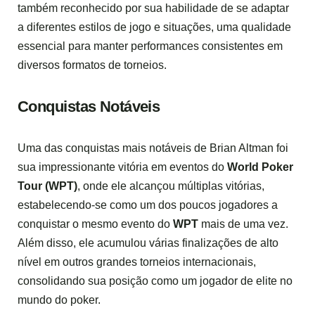
também reconhecido por sua habilidade de se adaptar
a diferentes estilos de jogo e situações, uma qualidade
essencial para manter performances consistentes em
diversos formatos de torneios.
Conquistas Notáveis
Uma das conquistas mais notáveis de Brian Altman foi
sua impressionante vitória em eventos do
World Poker
Tour (WPT)
, onde ele alcançou múltiplas vitórias,
estabelecendo-se como um dos poucos jogadores a
conquistar o mesmo evento do
WPT
mais de uma vez.
Além disso, ele acumulou várias finalizações de alto
nível em outros grandes torneios internacionais,
consolidando sua posição como um jogador de elite no
mundo do poker.