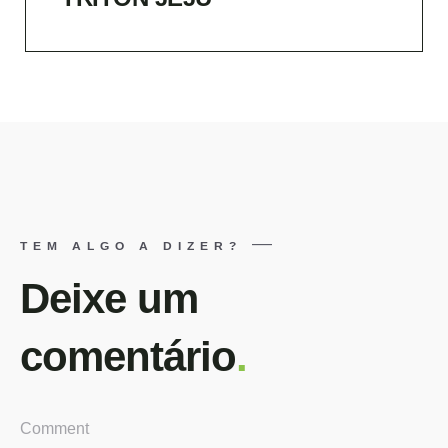
TEM ALGO A DIZER?
Deixe um
comentário
.
Comment