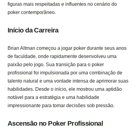
figuras mais respeitadas e influentes no cenário do
poker contemporâneo.
Início da Carreira
Brian Altman começou a jogar poker durante seus anos
de faculdade, onde rapidamente desenvolveu uma
paixão pelo jogo. Sua transição para o poker
profissional foi impulsionada por uma combinação de
talento natural e uma vontade intensa de aprimorar suas
habilidades. Desde o início, ele mostrou uma aptidão
notável para a estratégia e uma habilidade
impressionante para tomar decisões sob pressão.
Ascensão no Poker Profissional