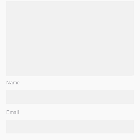
Name
Email