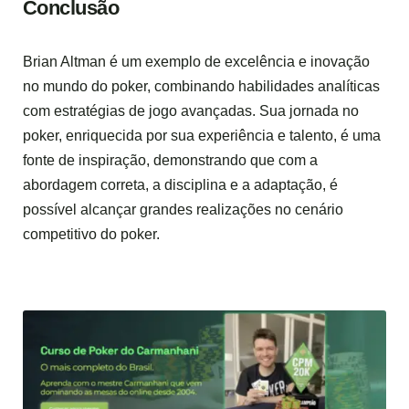
Conclusão
Brian Altman é um exemplo de excelência e inovação
no mundo do poker, combinando habilidades analíticas
com estratégias de jogo avançadas. Sua jornada no
poker, enriquecida por sua experiência e talento, é uma
fonte de inspiração, demonstrando que com a
abordagem correta, a disciplina e a adaptação, é
possível alcançar grandes realizações no cenário
competitivo do poker.