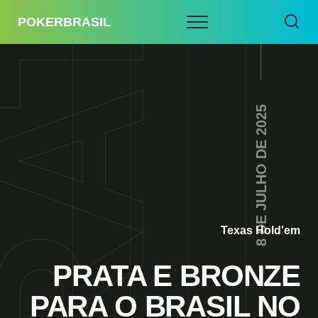
POKERBRASIL
8 DE JULHO DE 2025
Texas Hold'em
PRATA E BRONZE
PARA O BRASIL NO