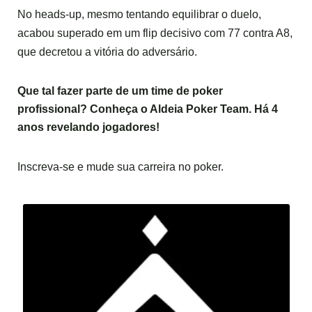
No heads-up, mesmo tentando equilibrar o duelo,
acabou superado em um flip decisivo com 77 contra A8,
que decretou a vitória do adversário.
Que tal fazer parte de um time de poker
profissional? Conheça o
Aldeia Poker Team.
Há 4
anos revelando jogadores!
Inscreva-se e mude sua carreira no poker.