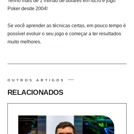
Tenho mais de 1 milhão de dólares em lucro e jogo
Poker desde 2004!
Se você aprender as técnicas certas, em pouco tempo é
possível evoluir o seu jogo e começar a ter resultados
muito melhores.
OUTROS ARTIGOS
RELACIONADOS