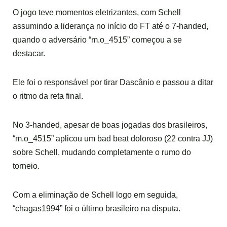
O jogo teve momentos eletrizantes, com Schell
assumindo a liderança no início do FT até o 7-handed,
quando o adversário “m.o_4515” começou a se
destacar.
Ele foi o responsável por tirar Dascânio e passou a ditar
o ritmo da reta final.
No 3-handed, apesar de boas jogadas dos brasileiros,
“m.o_4515” aplicou um bad beat doloroso (22 contra JJ)
sobre Schell, mudando completamente o rumo do
torneio.
Com a eliminação de Schell logo em seguida,
“chagas1994” foi o último brasileiro na disputa.