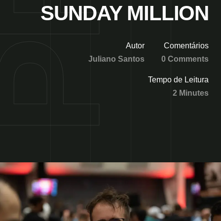
SUNDAY MILLION
Autor
Comentários
Juliano Santos
0 Comments
Tempo de Leitura
2 Minutes