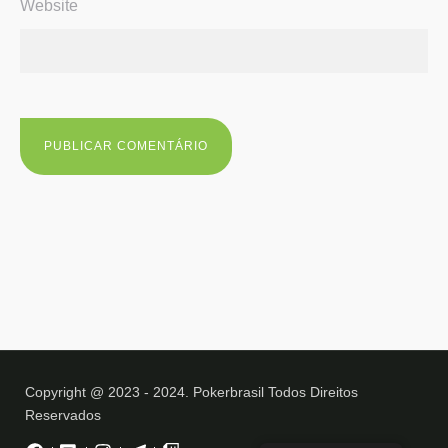
Website
Copyright @ 2023 - 2024. Pokerbrasil Todos Direitos
Reservados