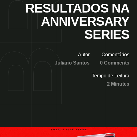
RESULTADOS NA
ANNIVERSARY
SERIES
Autor
Comentários
Juliano Santos
0 Comments
Tempo de Leitura
2 Minutes