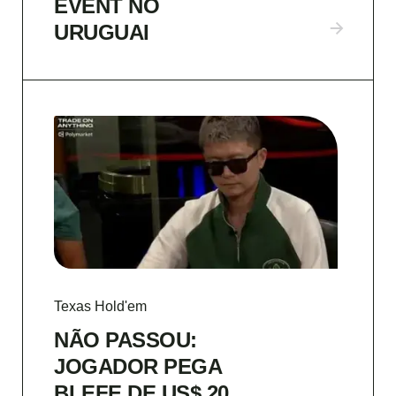
EVENT NO
URUGUAI
Texas Hold'em
NÃO PASSOU:
JOGADOR PEGA
BLEFE DE US$ 20