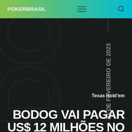
POKERBRASIL
23 DE FEVEREIRO DE 2023
Texas Hold'em
BODOG VAI PAGAR
US$ 12 MILHÕES NO