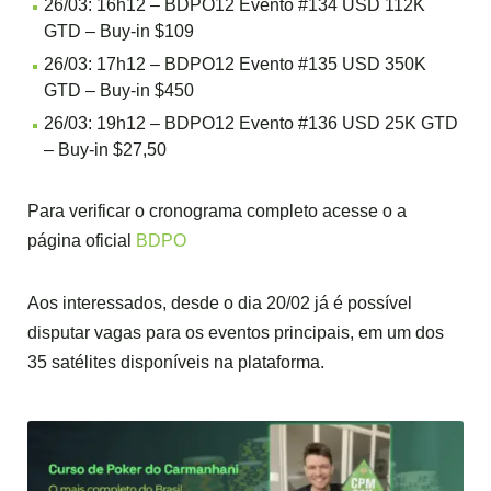
26/03: 16h12 – BDPO12 Evento #134 USD 112K
GTD – Buy-in $109
26/03: 17h12 – BDPO12 Evento #135 USD 350K
GTD – Buy-in $450
26/03: 19h12 – BDPO12 Evento #136 USD 25K GTD
– Buy-in $27,50
Para verificar o cronograma completo acesse o a
página oficial
BDPO
Aos interessados, desde o dia 20/02 já é possível
disputar vagas para os eventos principais, em um dos
35 satélites disponíveis na plataforma.