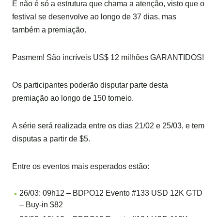
E não é só a estrutura que chama a atenção, visto que o
festival se desenvolve ao longo de 37 dias, mas
também a premiação.
Pasmem! São incríveis US$ 12 milhões GARANTIDOS!
Os participantes poderão disputar parte desta
premiação ao longo de 150 torneio.
A série será realizada entre os dias 21/02 e 25/03, e tem
disputas a partir de $5.
Entre os eventos mais esperados estão:
26/03: 09h12 – BDPO12 Evento #133 USD 12K GTD
– Buy-in $82