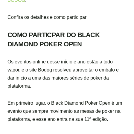
BODOG
.
Confira os detalhes e como participar!
COMO PARTICPAR DO BLACK
DIAMOND POKER OPEN
Os eventos online desse início e ano estão a todo
vapor, e o site Bodog resolveu aproveitar o embalo e
dar início a uma das maiores séries de poker da
plataforma.
Em primeiro lugar, o Black Diamond Poker Open é um
evento que sempre movimento as mesas de poker na
plataforma, e esse ano entra na sua 11ª edição.