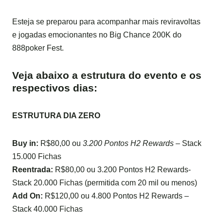
Esteja se preparou para acompanhar mais reviravoltas
e jogadas emocionantes no Big Chance 200K do
888poker Fest.
Veja abaixo a estrutura do evento e os
respectivos dias:
ESTRUTURA DIA ZERO
Buy in:
R$80,00 ou
3.200 Pontos H2 Rewards
– Stack
15.000 Fichas
Reentrada:
R$80,00 ou 3.200 Pontos H2 Rewards-
Stack 20.000 Fichas (permitida com 20 mil ou menos)
Add On:
R$120,00 ou 4.800 Pontos H2 Rewards –
Stack 40.000 Fichas