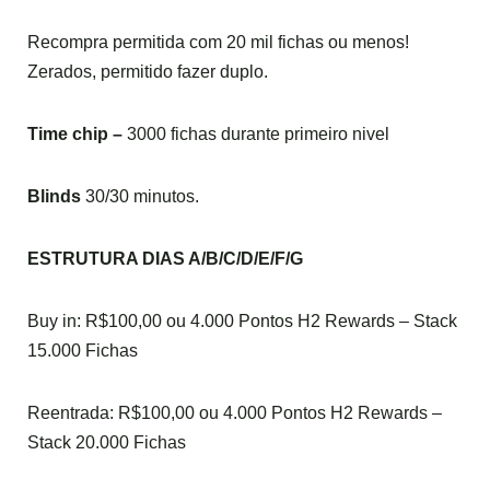
Recompra permitida com 20 mil fichas ou menos!
Zerados, permitido fazer duplo.
Time chip –
3000 fichas durante primeiro nivel
Blinds
30/30 minutos.
ESTRUTURA DIAS A/B/C/D/E/F/G
Buy in: R$100,00 ou 4.000 Pontos H2 Rewards – Stack
15.000 Fichas
Reentrada: R$100,00 ou 4.000 Pontos H2 Rewards –
Stack 20.000 Fichas