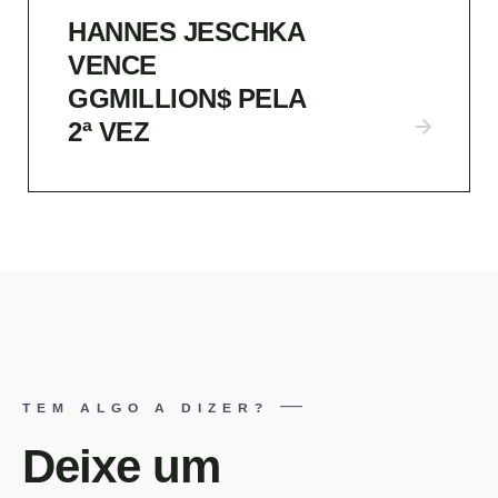
HANNES JESCHKA
VENCE
GGMILLION$ PELA
2ª VEZ
TEM ALGO A DIZER?
Deixe um