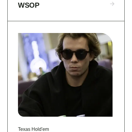
WSOP
Texas Hold'em