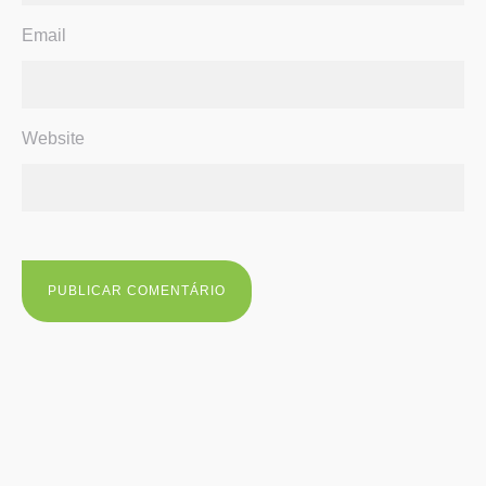
Email
Website