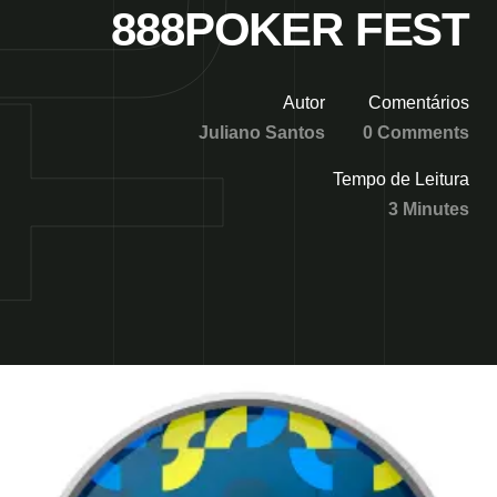
888POKER FEST
Autor
Comentários
Juliano Santos
0 Comments
Tempo de Leitura
3 Minutes