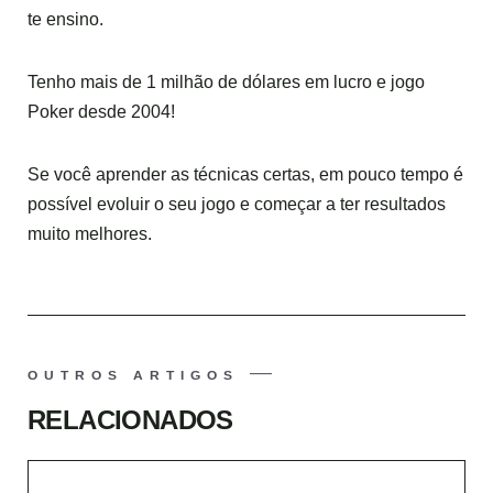
te ensino.
Tenho mais de 1 milhão de dólares em lucro e jogo
Poker desde 2004!
Se você aprender as técnicas certas, em pouco tempo é
possível evoluir o seu jogo e começar a ter resultados
muito melhores.
OUTROS ARTIGOS
RELACIONADOS