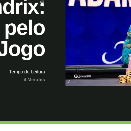
drix:
 pelo
Jogo
Tempo de Leitura
4 Minutes