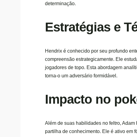
determinação.
Estratégias e T
Hendrix é conhecido por seu profundo ent
compreensão estrategicamente. Ele estud
jogadores de topo. Esta abordagem analít
torna-o um adversário formidável.
Impacto no pok
Além de suas habilidades no feltro, Adam
partilha de conhecimento. Ele é ativo em 