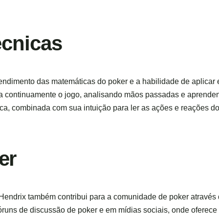
écnicas
endimento das matemáticas do poker e a habilidade de aplicar
a continuamente o jogo, analisando mãos passadas e aprende
ica, combinada com sua intuição para ler as ações e reações d
er
 Hendrix também contribui para a comunidade de poker através
fóruns de discussão de poker e em mídias sociais, onde oferece 