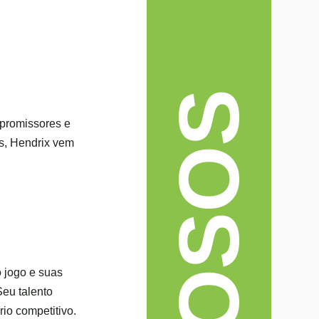
FAMOSOS
promissores e
s, Hendrix vem
 jogo e suas
Seu talento
io competitivo.