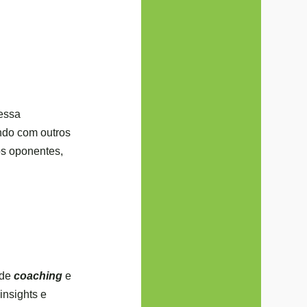
 essa
ndo com outros
os oponentes,
 de
coaching
e
insights e