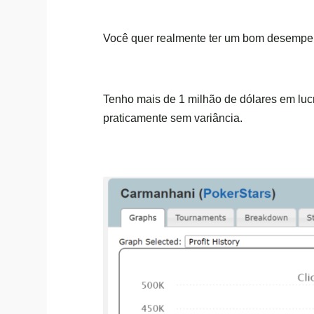
Você quer realmente ter um bom desempen
Tenho mais de 1 milhão de dólares em lucr
praticamente sem variância.