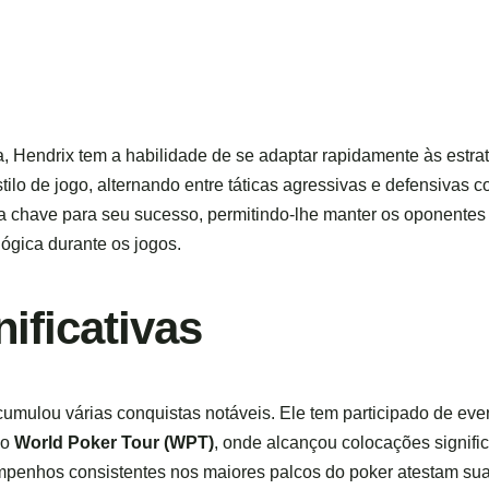
ta, Hendrix tem a habilidade de se adaptar rapidamente às estra
tilo de jogo, alternando entre táticas agressivas e defensivas 
ma chave para seu sucesso, permitindo-lhe manter os oponentes
ógica durante os jogos.
ificativas
umulou várias conquistas notáveis. Ele tem participado de event
 o
World Poker Tour (WPT)
, onde alcançou colocações signifi
mpenhos consistentes nos maiores palcos do poker atestam sua