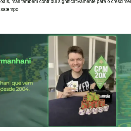
ssoais, mas também contribui significativamente para o crescime
ssatempo.