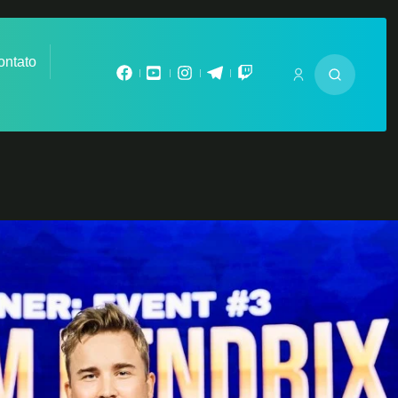
ontato