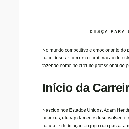
DESÇA PARA 
No mundo competitivo e emocionante do p
habilidosos. Com uma combinação de estra
fazendo nome no circuito profissional de p
Início da Carrei
Nascido nos Estados Unidos, Adam Hendri
nuances, ele rapidamente desenvolveu uma 
natural e dedicação ao jogo não passaram