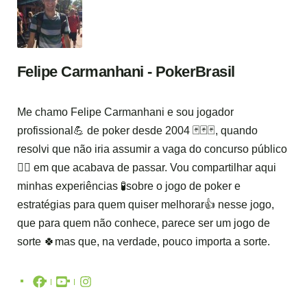
Felipe Carmanhani - PokerBrasil
Me chamo Felipe Carmanhani e sou jogador
profissional💪 de poker desde 2004 🃏🃏🃏, quando
resolvi que não iria assumir a vaga do concurso público
🤦‍♂️ em que acabava de passar. Vou compartilhar aqui
minhas experiências 🧪sobre o jogo de poker e
estratégias para quem quiser melhorar👍 nesse jogo,
que para quem não conhece, parece ser um jogo de
sorte 🍀mas que, na verdade, pouco importa a sorte.