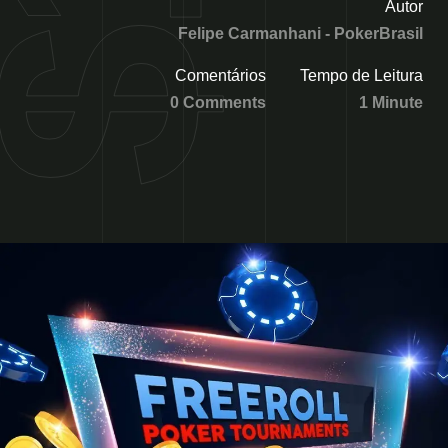
Autor
Felipe Carmanhani - PokerBrasil
Comentários
Tempo de Leitura
0 Comments
1 Minute