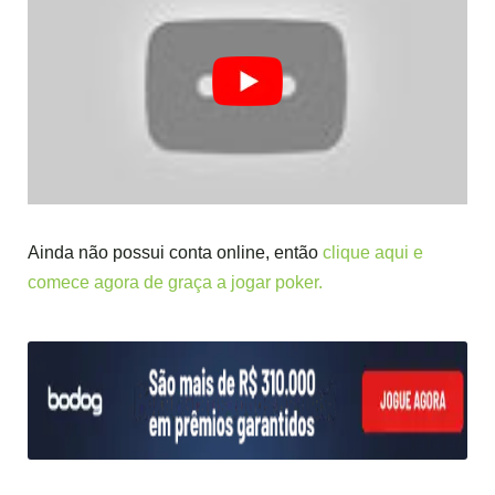
Ainda não possui conta online, então
clique aqui e
comece agora de graça a jogar poker.