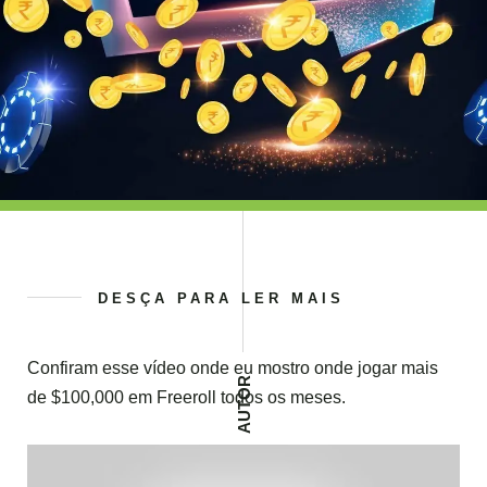
DESÇA PARA LER MAIS
Confiram esse vídeo onde eu mostro onde jogar mais
AUTOR
de $100,000 em Freeroll todos os meses.