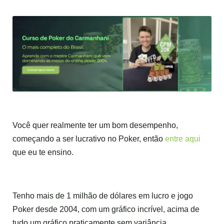
Você quer realmente ter um bom desempenho,
começando a ser lucrativo no Poker, então
entre aqui
que eu te ensino.
Tenho mais de 1 milhão de dólares em lucro e jogo
Poker desde 2004, com um gráfico incrível, acima de
tudo um gráfico praticamente sem variância.