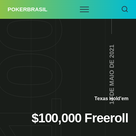
POKERBRASIL
14 DE MAIO DE 2021
Texas Hold'em
$100,000 Freeroll